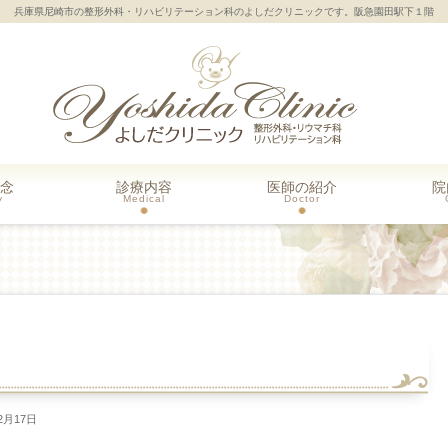
兵庫県尼崎市の整形外科・リハビリテーション科のよしだクリニックです。阪急園田駅下１階
念
診療内容
医師の紹介
院
y
Medical
Doctor
2月17日