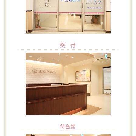
受 付
待合室