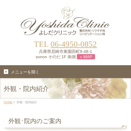
TEL
06-4950-0852
兵庫県尼崎市東園田町9-48-1
sonon そのだ 1F 南側
» MAP
メニューを開く
外観・院内紹介
HOME
»
外観・院内紹介
外観･院内のご案内